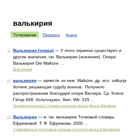
валькирия
Толкование
Перевод
Книги
Валькирия (опера)
— У этого термина существуют и
11
другие значения, см. Валькирия (значения). Опера
Валькирия Die Walküre …
Википедия
валькирия
— заимств. из нем. Walküre, др. исл. valkyrja
12
богиня, решающая судьбу воинов . Получило
распространение благодаря опере Вагнера. Ср. Клюге
Гётце 668; Хольтхаузен, Awn. Wb. 329 …
Этимологический словарь русского языка Макса Фасмера
Валькирия
— ж. см. валькирии Толковый словарь
13
Ефремовой. Т. Ф. Ефремова. 2000 …
Современный толковый словарь русского языка Ефремовой