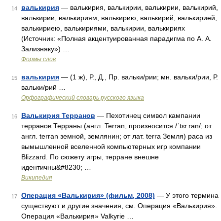
валькирия
— валькирия, валькирии, валькирии, валькирий,
14
валькирии, валькириям, валькирию, валькирий, валькирией,
валькириею, валькириями, валькирии, валькириях
(Источник: «Полная акцентуированная парадигма по А. А.
Зализняку») …
Формы слов
валькирия
— (1 ж), Р., Д., Пр. вальки/рии; мн. вальки/рии, Р.
15
вальки/рий …
Орфографический словарь русского языка
Валькирия Терранов
— Пехотинец символ кампании
16
терранов Терраны (англ. Terran, произносится /ˈtɛr.ran/; от
англ. terran земной, землянин; от лат. terra Земля) раса из
вымышленной вселенной компьютерных игр компании
Blizzard. По сюжету игры, терране внешне
идентичны&#8230; …
Википедия
Операция «Валькирия» (фильм, 2008)
— У этого термина
17
существуют и другие значения, см. Операция «Валькирия».
Операция «Валькирия» Valkyrie …