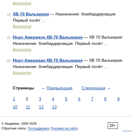
Википедия
XB-70 Валькирия
— Назначение: бомбардировщик
18
Первый полёт …
Википедия
Норс Америкэн XB-70 Валькирия
— XB 70 Валькирия
19
Назначение: бомбардировщик Первый полёт …
Википедия
Норт-Американ XB-70 Валькирия
— XB 70 Валькирия
20
Назначение: бомбардировщик Первый полёт …
Википедия
Страницы
←
Предыдущая
Следующая
→
1
2
3
4
5
6
7
8
9
10
11
12
13
© Академик, 2000-2026
18+
Обратная связь:
Техподдержка
,
Реклама на сайте